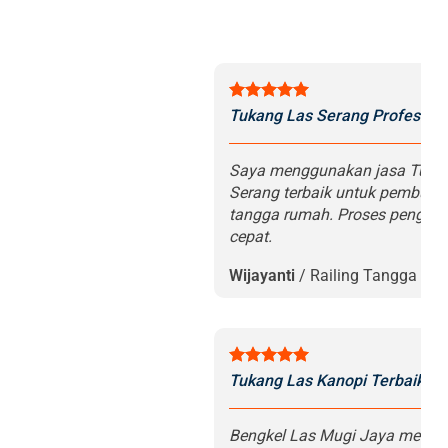
Tukang Las Serang Profesiona
Saya menggunakan jasa Tukan
Serang terbaik untuk pembuata
tangga rumah. Proses pengerj
cepat.
Wijayanti
/
Railing Tangga
Tukang Las Kanopi Terbaik di
Bengkel Las Mugi Jaya menge