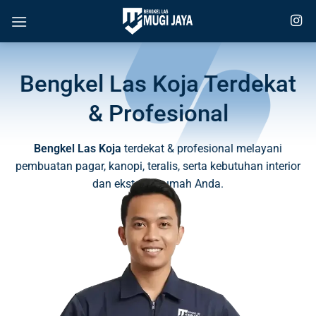
Skip
to
content
Bengkel Las Koja Terdekat
& Profesional
Bengkel Las Koja
terdekat & profesional melayani
pembuatan pagar, kanopi, teralis, serta kebutuhan interior
dan eksterior rumah Anda.