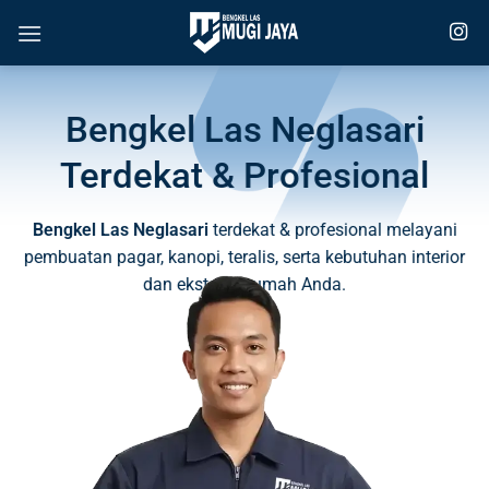
Skip
to
content
Bengkel Las Neglasari
Terdekat & Profesional
Bengkel Las Neglasari
terdekat & profesional melayani
pembuatan pagar, kanopi, teralis, serta kebutuhan interior
dan eksterior rumah Anda.