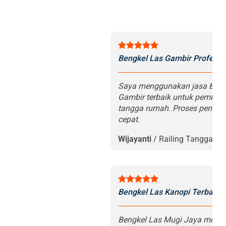
Bengkel Las Gambir Profesio
Saya menggunakan jasa Bengk
Gambir terbaik untuk pembuat
tangga rumah. Proses penger
cepat.
Wijayanti
/
Railing Tangga
Bengkel Las Kanopi Terbaik d
Bengkel Las Mugi Jaya menge