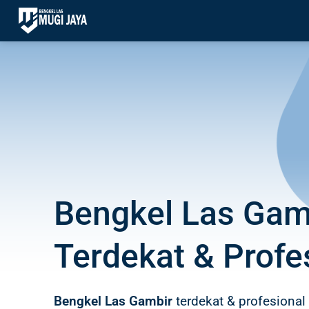
Skip
to
content
Bengkel Las Gam
Terdekat & Profe
Bengkel Las Gambir
terdekat & profesional